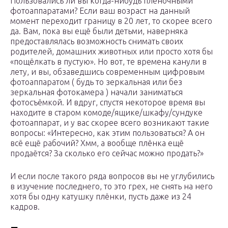
Пользовались ли вы когда-нибудь плёночными
фотоаппаратами? Если ваш возраст на данный
момент переходит границу в 20 лет, то скорее всего
да. Вам, пока вы ещё были детьми, наверняка
предоставлялась возможность снимать своих
родителей, домашних животных или просто хотя бы
«пощёлкать в пустую». Но вот, те времена канули в
лету, и вы, обзаведшись современным цифровым
фотоаппаратом ( будь то зеркальная или без
зеркальная фотокамера ) начали заниматься
фотосъёмкой. И вдруг, спустя некоторое время вы
находите в старом комоде/ящике/шкафу/сундуке
фотоаппарат, и у вас скорее всего возникают такие
вопросы: «Интересно, как этим пользоваться? А он
всё ещё рабочий? Хмм, а вообще плёнка ещё
продаётся? За сколько его сейчас можно продать?»
И если после такого ряда вопросов вы не углубились
в изучение последнего, то это грех, не снять на него
хотя бы одну катушку плёнки, пусть даже из 24
кадров.