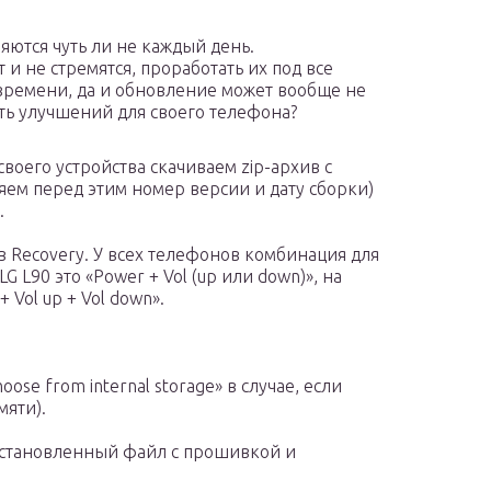
ются чуть ли не каждый день.
 и не стремятся, проработать их под все
 времени, да и обновление может вообще не
ить улучшений для своего телефона?
воего устройства скачиваем zip-архив с
ем перед этим номер версии и дату сборки)
.
 Recovery. У всех телефонов комбинация для
G L90 это «Power + Vol (up или down)», на
 Vol up + Vol down».
oose from internal storage» в случае, если
мяти).
установленный файл с прошивкой и