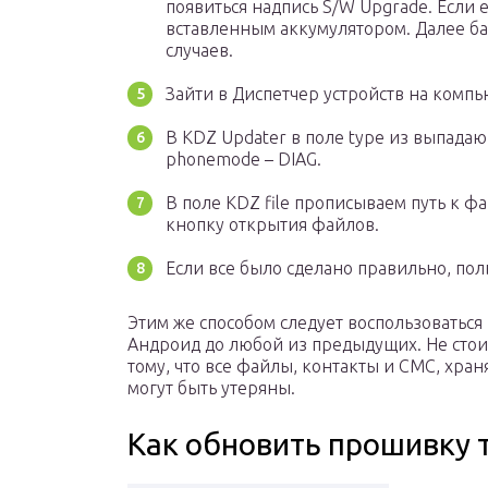
появиться надпись S/W Upgrade. Если ее
вставленным аккумулятором. Далее ба
случаев.
Зайти в Диспетчер устройств на комп
В KDZ Updater в поле type из выпадаю
phonemode – DIAG.
В поле KDZ file прописываем путь к 
кнопку открытия файлов.
Если все было сделано правильно, поль
Этим же способом следует воспользоваться
Андроид до любой из предыдущих. Не стоит
тому, что все файлы, контакты и СМС, хра
могут быть утеряны.
Как обновить прошивку 