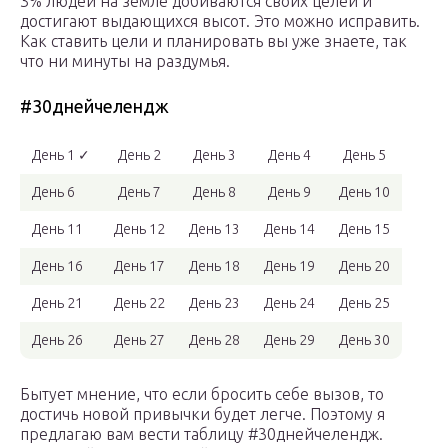
3% людей на земле добиваются своих целей и
достигают выдающихся высот. Это можно исправить.
Как ставить цели и планировать вы уже знаете, так
что ни минуты на раздумья.
#30днейчелендж
День 1 ✓
День 2
День 3
День 4
День 5
День 6
День 7
День 8
День 9
День 10
День 11
День 12
День 13
День 14
День 15
День 16
День 17
День 18
День 19
День 20
День 21
День 22
День 23
День 24
День 25
День 26
День 27
День 28
День 29
День 30
Бытует мнение, что если бросить себе вызов, то
достичь новой привычки будет легче. Поэтому я
предлагаю вам вести таблицу #30днейчелендж.