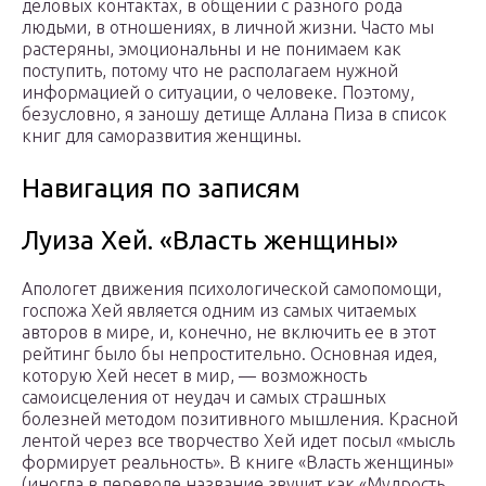
деловых контактах, в общении с разного рода
людьми, в отношениях, в личной жизни. Часто мы
растеряны, эмоциональны и не понимаем как
поступить, потому что не располагаем нужной
информацией о ситуации, о человеке. Поэтому,
безусловно, я заношу детище Аллана Пиза в список
книг для саморазвития женщины.
Навигация по записям
Луиза Хей. «Власть женщины»
Апологет движения психологической самопомощи,
госпожа Хей является одним из самых читаемых
авторов в мире, и, конечно, не включить ее в этот
рейтинг было бы непростительно. Основная идея,
которую Хей несет в мир, — возможность
самоисцеления от неудач и самых страшных
болезней методом позитивного мышления. Красной
лентой через все творчество Хей идет посыл «мысль
формирует реальность». В книге «Власть женщины»
(иногда в переводе название звучит как «Мудрость